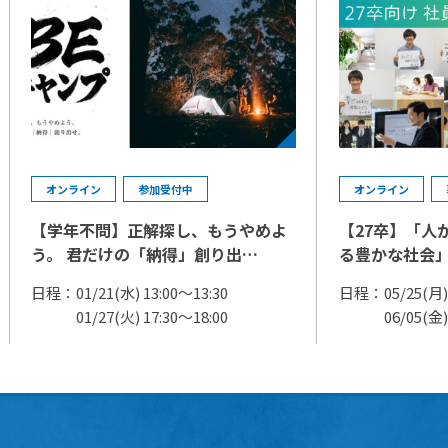
オンライン
参加受付中
オンライン
【学年不問】正解探し、もうやめよ
【27卒】「人
う。 君だけの「納得」創り出…
る豊かな社会
日程：
01/21(水) 13:00～13:30
日程：
05/25(月) 
01/27(火) 17:30～18:00
06/05(金) 