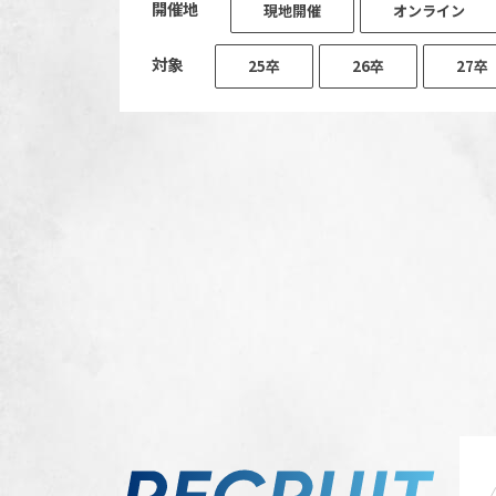
開催地
現地開催
オンライン
対象
25卒
26卒
27卒