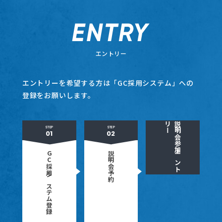
エントリー
エントリーを希望する方は「GC採用システム」への
登録をお願いします。
リ
ー
説明会参加
STEP
STEP
GC採用
説明会予約
エ
ン
ト
システム登録