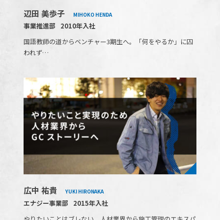
辺田 美歩子
MIHOKO HENDA
事業推進部
2010年入社
国語教師の道からベンチャー3期生へ。「何をやるか」に囚
われず…
広中 祐貴
YUKI HIRONAKA
エナジー事業部
2015年入社
やりたいことはブレない。人材業界から施工管理のエキスパ