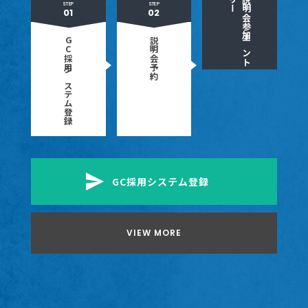
リ
ー
説明会参加
STEP
STEP
GC採用
説明会予約
エ
ン
ト
システム登録
GC採用システム登録
VIEW MORE